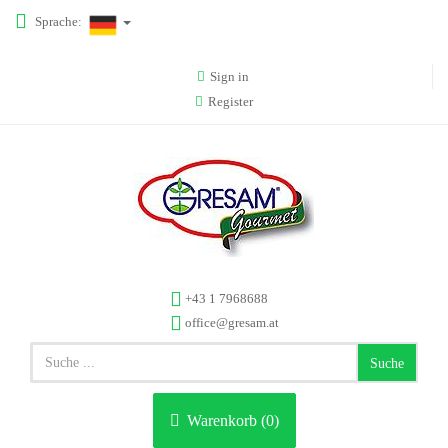
Sprache:
Sign in
Register
+43 1 7968688
office@gresam.at
Suche
Warenkorb (
0
)