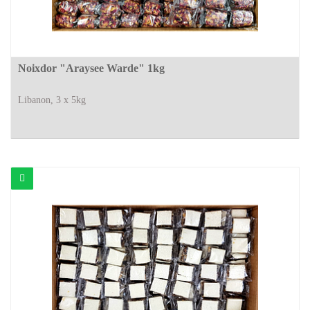
Noixdor "Araysee Warde" 1kg
Libanon, 3 x 5kg