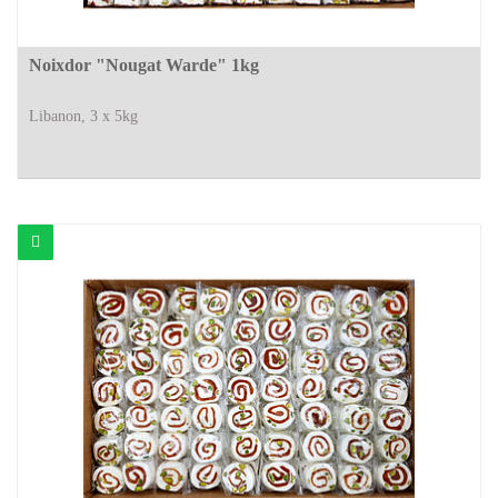
Noixdor "Nougat Warde" 1kg
Libanon, 3 x 5kg