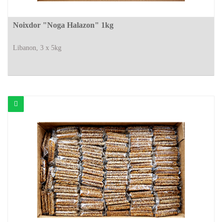
Noixdor "Noga Halazon" 1kg
Libanon, 3 x 5kg