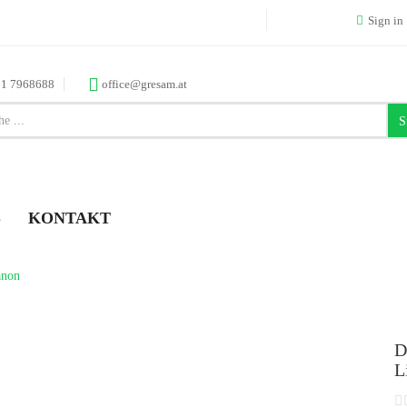
Sign in
 1 7968688
office@gresam.at
S
S
KONTAKT
anon
D
L