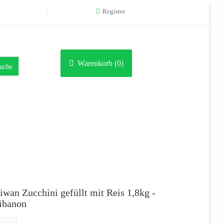
Register
Warenkorb (
0
)
uche
iwan Zucchini gefüllt mit Reis 1,8kg -
ibanon