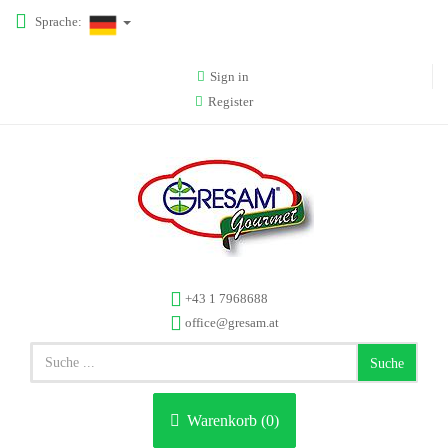
Sprache:
Sign in
Register
+43 1 7968688
office@gresam.at
Suche
Warenkorb (
0
)