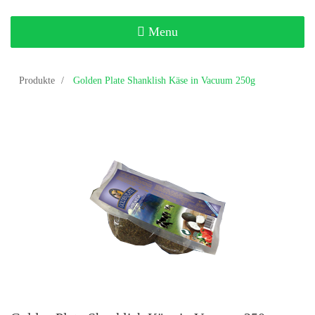
Toggle
Menu
navigation
Produkte
Golden Plate Shanklish Käse in Vacuum 250g