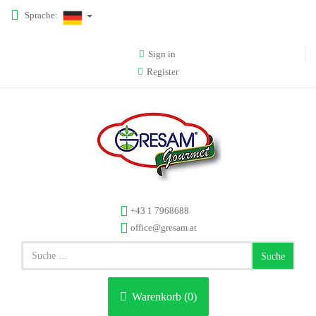
Sprache:
Sign in
Register
+43 1 7968688
office@gresam.at
Suche
Warenkorb (
0
)